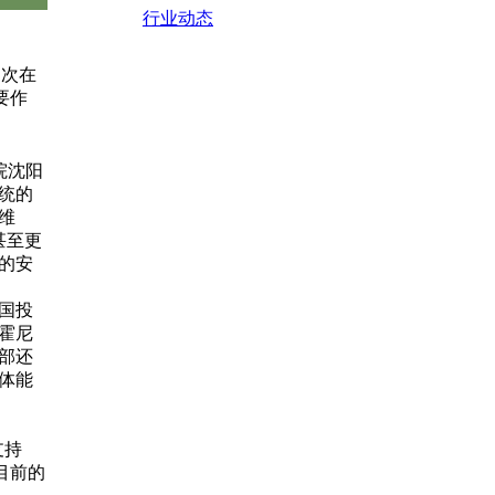
行业动态
多次在
要作
院沈阳
统的
维
甚至更
的安
国投
霍尼
部还
整体能
支持
目前的