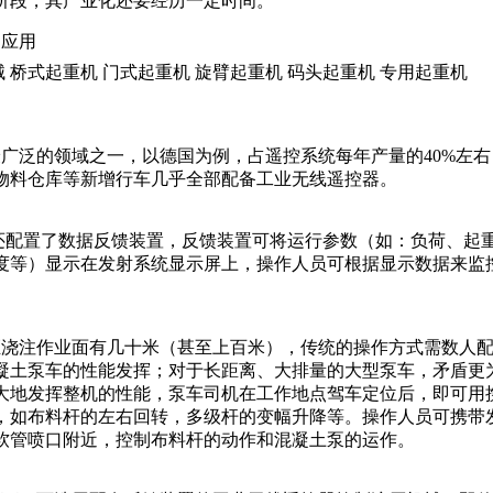
阶段，其产业化还要经历一定时间。
的应用
 桥式起重机 门式起重机 旋臂起重机 码头起重机 专用起重机
广泛的领域之一，以德国为例，占遥控系统每年产量的40%左右
物料仓库等新增行车几乎全部配备工业无线遥控器。
还配置了数据反馈装置，反馈装置可将运行参数（如：负荷、起
度等）显示在发射系统显示屏上，操作人员可根据显示数据来监
距浇注作业面有几十米（甚至上百米），传统的操作方式需数人
凝土泵车的性能发挥；对于长距离、大排量的大型泵车，矛盾更
大地发挥整机的性能，泵车司机在工作地点驾车定位后，即可用
，如布料杆的左右回转，多级杆的变幅升降等。操作人员可携带
软管喷口附近，控制布料杆的动作和混凝土泵的运作。