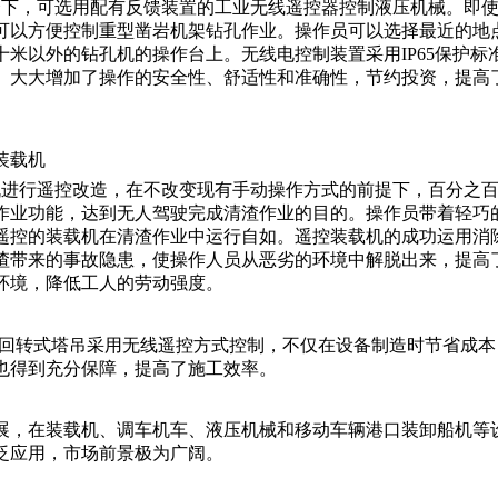
合下，可选用配有反馈装置的工业无线遥控器控制液压机械。即
可以方便控制重型凿岩机架钻孔作业。操作员可以选择最近的地
米以外的钻孔机的操作台上。无线电控制装置采用IP65保护标
。大大增加了操作的安全性、舒适性和准确性，节约投资，提高
厂清渣装载机
机进行遥控改造，在不改变现有手动操作方式的前提下，百分之
作业功能，达到无人驾驶完成清渣作业的目的。操作员带着轻巧
遥控的装载机在清渣作业中运行自如。遥控装载机的成功运用消
渣带来的事故隐患，使操作人员从恶劣的环境中解脱出来，提高
环境，降低工人的劳动强度。
筑回转式塔吊采用无线遥控方式控制，不仅在设备制造时节省成本
也得到充分保障，提高了施工效率。
，在装载机、调车机车、液压机械和移动车辆港口装卸船机等
泛应用，市场前景极为广阔。