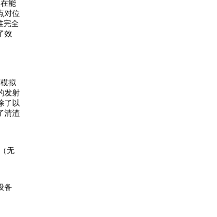
使在能
点对位
准完全
了效
百模拟
的发射
除了以
了清渣
（无
设备